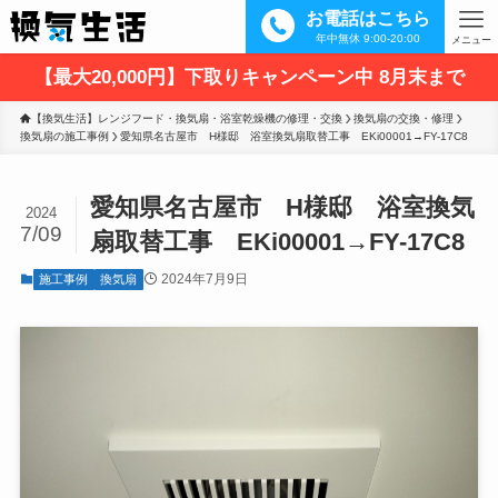
お電話はこちら
年中無休 9:00-20:00
メニュー
【最大20,000円】下取りキャンペーン中 8月末まで
【換気生活】レンジフード・換気扇・浴室乾燥機の修理・交換
換気扇の交換・修理
換気扇の施工事例
愛知県名古屋市　H様邸　浴室換気扇取替工事　EKi00001→FY-17C8
愛知県名古屋市 H様邸 浴室換気
2024
7/09
扇取替工事 EKi00001→FY-17C8
2024年7月9日
施工事例
換気扇