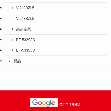
V-242BZL5
V-243BZL5
高須産業
BF-532SJD
BF-533SJD
製品
の口コミを紹介