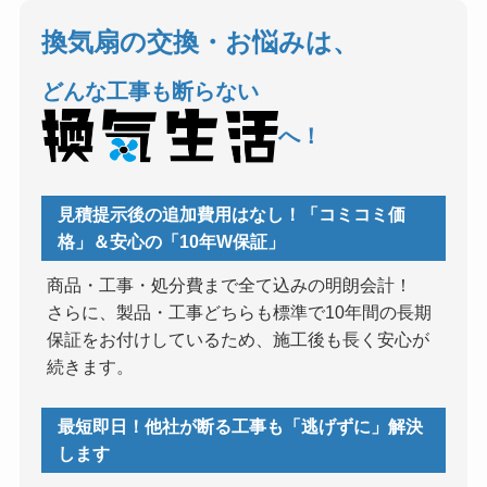
換気扇の交換・お悩みは、
どんな工事も断らない
へ！
見積提示後の追加費用はなし！「コミコミ価
格」＆安心の「10年W保証」
商品・工事・処分費まで全て込みの明朗会計！
さらに、製品・工事どちらも標準で10年間の長期
保証をお付けしているため、施工後も長く安心が
続きます。
最短即日！他社が断る工事も「逃げずに」解決
します