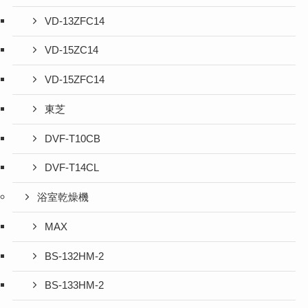
VD-13ZFC14
VD-15ZC14
VD-15ZFC14
東芝
DVF-T10CB
DVF-T14CL
浴室乾燥機
MAX
BS-132HM-2
BS-133HM-2