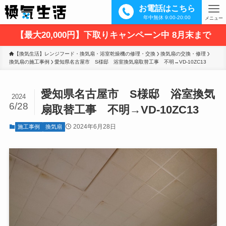
お電話はこちら
年中無休 9:00-20:00
メニュー
【最大20,000円】下取りキャンペーン中 8月末まで
【換気生活】レンジフード・換気扇・浴室乾燥機の修理・交換
換気扇の交換・修理
換気扇の施工事例
愛知県名古屋市　S様邸　浴室換気扇取替工事　不明→VD-10ZC13
愛知県名古屋市 S様邸 浴室換気
2024
6/28
扇取替工事 不明→VD-10ZC13
2024年6月28日
施工事例
換気扇