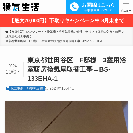
お電話はこちら
年中無休 9:00-20:00
メニュー
【最大20,000円】下取りキャンペーン中 8月末まで
【換気生活】レンジフード・換気扇・浴室乾燥機の修理・交換
換気扇の交換・修理
換気扇の施工事例
東京都世田谷区　F邸様　3室用浴室暖房換気扇取替工事→BS-133EHA-1
東京都世田谷区 F邸様 3室用浴
2024
室暖房換気扇取替工事→BS-
10/07
133EHA-1
2024年10月7日
施工事例
浴室乾燥機