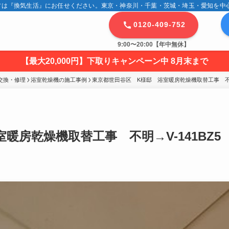
は『換気生活』にお任せください。東京・神奈川・千葉・茨城・埼玉・愛知を中心に
0120-409-752
9:00〜20:00【年中無休】
【最大20,000円】下取りキャンペーン中 8月末まで
交換・修理
浴室乾燥機の施工事例
東京都世田谷区　K様邸　浴室暖房乾燥機取替工事　不明→
暖房乾燥機取替工事 不明→V-141BZ5