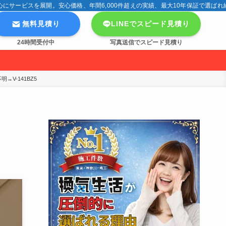
サービスを展開。安心価格、年間6,000件超えの実績、最大10年保証で選ばれ
無料見積り
LINEでスピード見積り
24時間受付中
写真送信でスピード見積り
V-141BZ5