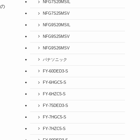
NFG7S20MSIL
の
NFG7S25MSV
NFG9S20MSIL
NFG9S25MSV
NFG9S26MSV
パナソニック
FY-60DED3-S
FY-6HGC5-S
FY-6HZC5-S
FY-75DED3-S
FY-7HGC5-S
FY-7HZC5-S