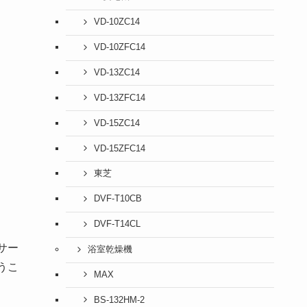
VD-10ZC14
VD-10ZFC14
VD-13ZC14
VD-13ZFC14
VD-15ZC14
VD-15ZFC14
東芝
DVF-T10CB
DVF-T14CL
サー
浴室乾燥機
うこ
MAX
BS-132HM-2