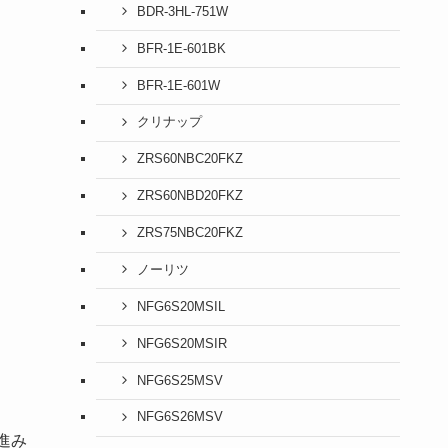
BDR-3HL-751W
BFR-1E-601BK
BFR-1E-601W
クリナップ
ZRS60NBC20FKZ
ZRS60NBD20FKZ
ZRS75NBC20FKZ
ノーリツ
NFG6S20MSIL
NFG6S20MSIR
NFG6S25MSV
NFG6S26MSV
進み