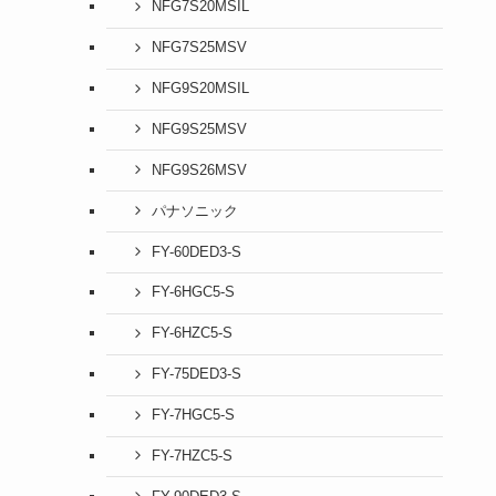
NFG7S20MSIL
NFG7S25MSV
NFG9S20MSIL
NFG9S25MSV
NFG9S26MSV
パナソニック
FY-60DED3-S
FY-6HGC5-S
FY-6HZC5-S
FY-75DED3-S
FY-7HGC5-S
FY-7HZC5-S