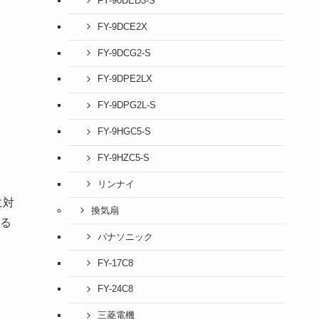
FY-90DED3-S
FY-9DCE2X
FY-9DCG2-S
FY-9DPE2LX
FY-9DPG2L-S
FY-9HGC5-S
FY-9HZC5-S
リンナイ
に対
換気扇
る
パナソニック
FY-17C8
FY-24C8
三菱電機