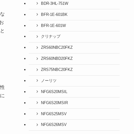
BDR-3HL-751W
な
BFR-1E-601BK
お
BFR-1E-601W
と
クリナップ
ZRS60NBC20FKZ
ZRS60NBD20FKZ
ZRS75NBC20FKZ
ノーリツ
久性
NFG6S20MSIL
に
NFG6S20MSIR
NFG6S25MSV
NFG6S26MSV