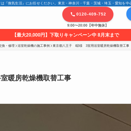
は『換気生活』にお任せください。東京・神奈川・千葉・茨城・埼玉・愛知を中心に
0120-409-752
9:00〜20:00【年中無休】
【最大20,000円】下取りキャンペーン中 8月末まで
交換・修理
浴室乾燥機の施工事例
東京都八王子　I邸様　3室用浴室暖房乾燥機取替工事
浴室暖房乾燥機取替工事