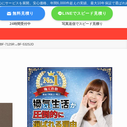
サービスを展開。安心価格、年間6,000件超えの実績、最大10年保証で選ばれ
無料見積り
LINEでスピード見積り
24時間受付中
写真送信でスピード見積り
12SR→BF-532SJD