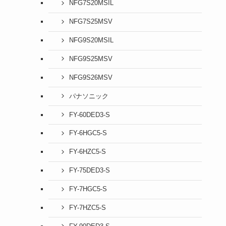
NFG7S20MSIL
NFG7S25MSV
NFG9S20MSIL
NFG9S25MSV
NFG9S26MSV
パナソニック
FY-60DED3-S
FY-6HGC5-S
FY-6HZC5-S
FY-75DED3-S
FY-7HGC5-S
FY-7HZC5-S