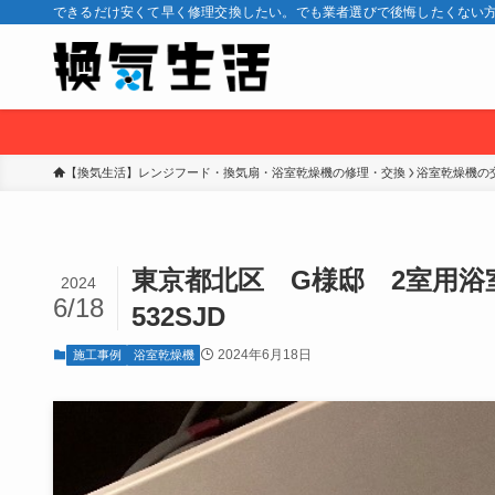
できるだけ安くて早く修理交換したい。でも業者選びで後悔したくない方
【換気生活】レンジフード・換気扇・浴室乾燥機の修理・交換
浴室乾燥機の
東京都北区 G様邸 2室用浴室暖
2024
6/18
532SJD
2024年6月18日
施工事例
浴室乾燥機