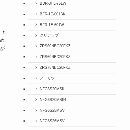
BDR-3HL-751W
BFR-1E-601BK
BFR-1E-601W
たた
クリナップ
め
ZRS60NBC20FKZ
が
ZRS60NBD20FKZ
ZRS75NBC20FKZ
ノーリツ
NFG6S20MSIL
NFG6S20MSIR
NFG6S25MSV
NFG6S26MSV