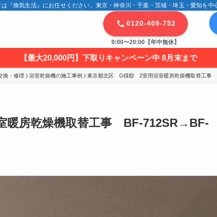
は『換気生活』にお任せください。東京・神奈川・千葉・茨城・埼玉・愛知を中心に
0120-409-752
9:00〜20:00【年中無休】
【最大20,000円】下取りキャンペーン中 8月末まで
交換・修理
浴室乾燥機の施工事例
東京都北区　G様邸　2室用浴室暖房乾燥機取替工事　BF-7
房乾燥機取替工事 BF-712SR→BF-