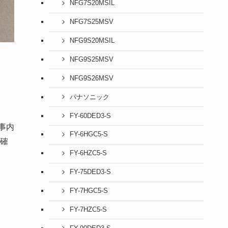
NFG7S20MSIL
NFG7S25MSV
NFG9S20MSIL
NFG9S25MSV
NFG9S26MSV
パナソニック
FY-60DED3-S
事内
FY-6HGC5-S
確
FY-6HZC5-S
FY-75DED3-S
FY-7HGC5-S
FY-7HZC5-S