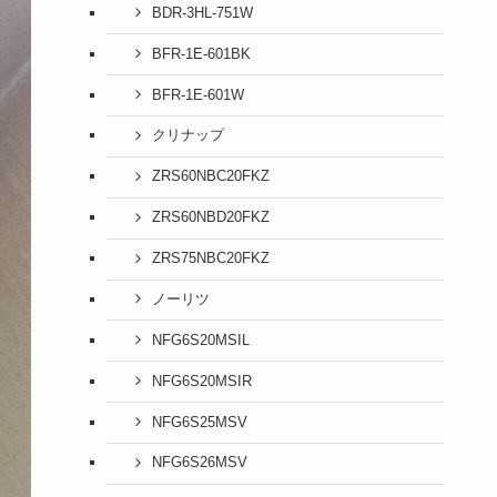
BDR-3HL-751W
BFR-1E-601BK
BFR-1E-601W
クリナップ
ZRS60NBC20FKZ
ZRS60NBD20FKZ
ZRS75NBC20FKZ
ノーリツ
NFG6S20MSIL
NFG6S20MSIR
NFG6S25MSV
NFG6S26MSV