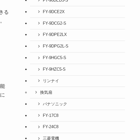
FY-90DED3-S
きる
FY-9DCE2X
。
FY-9DCG2-S
FY-9DPE2LX
FY-9DPG2L-S
FY-9HGC5-S
FY-9HZC5-S
リンナイ
能
換気扇
に
パナソニック
FY-17C8
FY-24C8
三菱電機