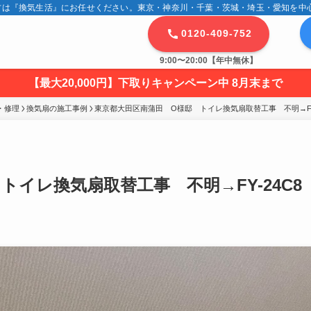
は『換気生活』にお任せください。東京・神奈川・千葉・茨城・埼玉・愛知を中心に
0120-409-752
9:00〜20:00【年中無休】
【最大20,000円】下取りキャンペーン中 8月末まで
・修理
換気扇の施工事例
東京都大田区南蒲田　O様邸　トイレ換気扇取替工事　不明→FY-
イレ換気扇取替工事 不明→FY-24C8