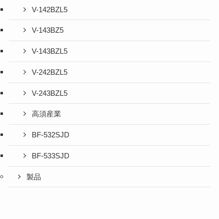
V-142BZL5
V-143BZ5
V-143BZL5
V-242BZL5
V-243BZL5
高須産業
BF-532SJD
BF-533SJD
製品