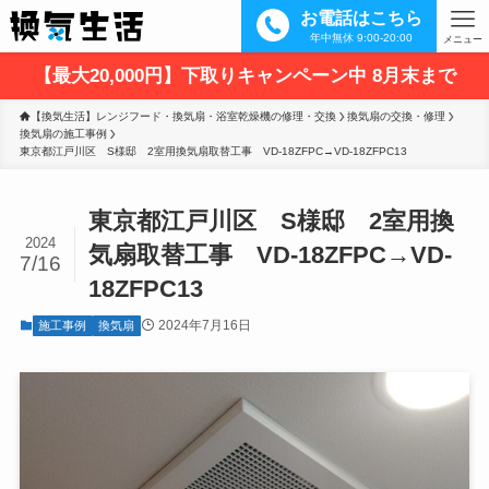
お電話はこちら
年中無休 9:00-20:00
メニュー
【最大20,000円】下取りキャンペーン中 8月末まで
【換気生活】レンジフード・換気扇・浴室乾燥機の修理・交換
換気扇の交換・修理
換気扇の施工事例
東京都江戸川区　S様邸　2室用換気扇取替工事　VD-18ZFPC→VD-18ZFPC13
東京都江戸川区 S様邸 2室用換
2024
気扇取替工事 VD-18ZFPC→VD-
7/16
18ZFPC13
2024年7月16日
施工事例
換気扇