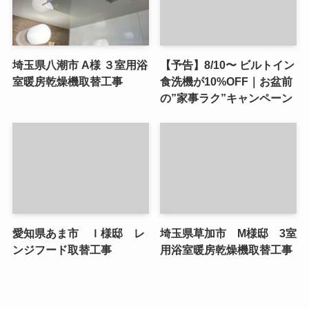
埼玉県八潮市 A様 ３室用浴
【予告】8/10〜 ビルトイン
室暖房乾燥機取替工事
食洗機が10%OFF｜お盆前
の”家事ラク”キャンペーン
愛知県あま市 Ｉ様邸 レ
埼玉県草加市 M様邸 3室
ンジフード取替工事
用浴室暖房乾燥機取替工事