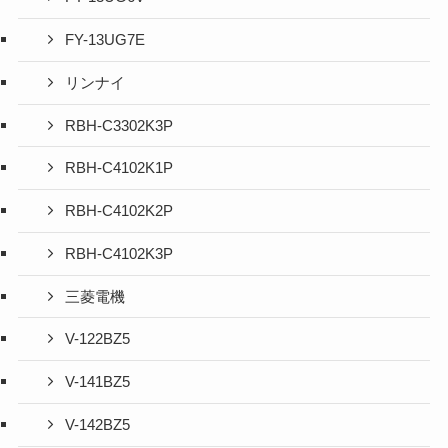
FY-13UG7E
リンナイ
RBH-C3302K3P
RBH-C4102K1P
RBH-C4102K2P
RBH-C4102K3P
三菱電機
V-122BZ5
V-141BZ5
V-142BZ5