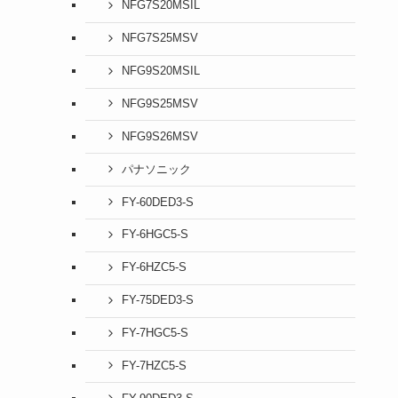
NFG7S20MSIL
NFG7S25MSV
NFG9S20MSIL
NFG9S25MSV
NFG9S26MSV
パナソニック
FY-60DED3-S
FY-6HGC5-S
FY-6HZC5-S
FY-75DED3-S
FY-7HGC5-S
FY-7HZC5-S