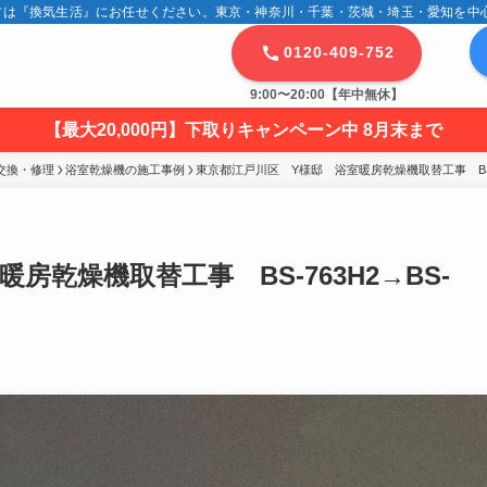
は『換気生活』にお任せください。東京・神奈川・千葉・茨城・埼玉・愛知を中心に
0120-409-752
9:00〜20:00【年中無休】
【最大20,000円】下取りキャンペーン中 8月末まで
交換・修理
浴室乾燥機の施工事例
東京都江戸川区　Y様邸　浴室暖房乾燥機取替工事　BS-763
房乾燥機取替工事 BS-763H2→BS-