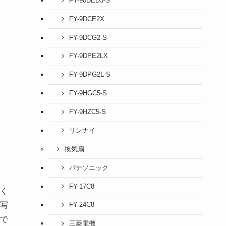
FY-90DED3-S
FY-9DCE2X
FY-9DCG2-S
FY-9DPE2LX
FY-9DPG2L-S
FY-9HGC5-S
FY-9HZC5-S
リンナイ
換気扇
パナソニック
FY-17C8
く
写
FY-24C8
で
三菱電機