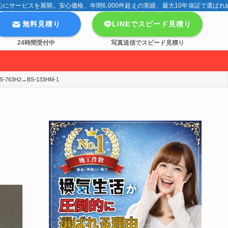
サービスを展開。安心価格、年間6,000件超えの実績、最大10年保証で選ばれ
無料見積り
LINEでスピード見積り
24時間受付中
写真送信でスピード見積り
H2→BS-133HM-1