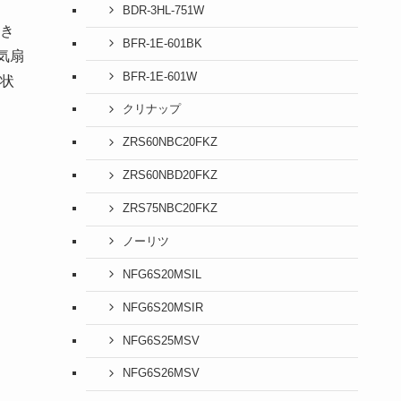
BDR-3HL-751W
き
BFR-1E-601BK
気扇
BFR-1E-601W
状
クリナップ
ZRS60NBC20FKZ
ZRS60NBD20FKZ
ZRS75NBC20FKZ
ノーリツ
NFG6S20MSIL
NFG6S20MSIR
NFG6S25MSV
NFG6S26MSV