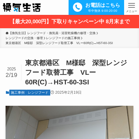
お電話はこちら
年中無休 9:00-20:00
メニュー
【最大20,000円】下取りキャンペーン中 8月末まで
【換気生活】レンジフード・換気扇・浴室乾燥機の修理・交換
レンジフードの交換・修理
レンジフードの施工事例
東京都港区　M様邸　深型レンジフード取替工事　VLー60R(C)→HST-60-3SI
東京都港区 M様邸 深型レンジ
2025
フード取替工事 VLー
2/19
60R(C)→HST-60-3SI
2025年2月19日
施工事例
レンジフード