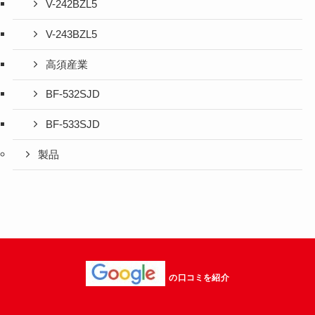
V-242BZL5
V-243BZL5
高須産業
BF-532SJD
BF-533SJD
製品
の口コミを紹介