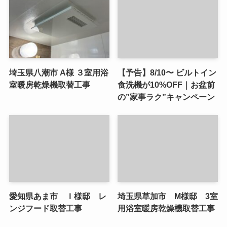
埼玉県八潮市 A様 ３室用浴
【予告】8/10〜 ビルトイン
室暖房乾燥機取替工事
食洗機が10%OFF｜お盆前
の”家事ラク”キャンペーン
愛知県あま市 Ｉ様邸 レ
埼玉県草加市 M様邸 3室
ンジフード取替工事
用浴室暖房乾燥機取替工事