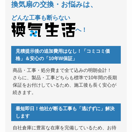
換気扇の交換・お悩みは、
どんな工事も断らない
へ！
見積提示後の追加費用はなし！「コミコミ価
格」＆安心の「10年W保証」
商品・工事・処分費まで全て込みの明朗会計！
さらに、製品・工事どちらも標準で10年間の長期
保証をお付けしているため、施工後も長く安心が
続きます。
最短即日！他社が断る工事も「逃げずに」解決
します
自社倉庫に豊富な在庫を完備しているため、お待