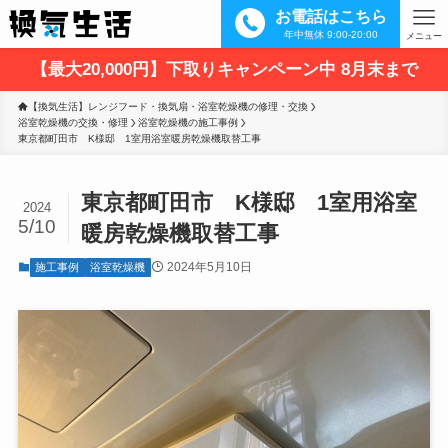
お電話はこちら
年中無休 9:00-20:00
メニュー
【最大20,000円】下取りキャンペーン中 8月末まで
【換気生活】レンジフード・換気扇・浴室乾燥機の修理・交換
浴室乾燥機の交換・修理
浴室乾燥機の施工事例
東京都町田市　K様邸　1室用浴室暖房乾燥機取替工事
東京都町田市 K様邸 1室用浴室
2024
5/10
暖房乾燥機取替工事
2024年5月10日
施工事例
浴室乾燥機