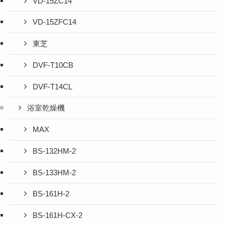
VD-15ZC14
VD-15ZFC14
東芝
DVF-T10CB
DVF-T14CL
浴室乾燥機
MAX
BS-132HM-2
BS-133HM-2
BS-161H-2
BS-161H-CX-2