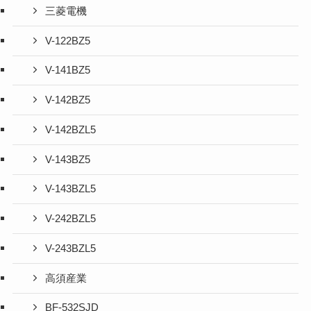
三菱電機
V-122BZ5
V-141BZ5
V-142BZ5
V-142BZL5
V-143BZ5
V-143BZL5
V-242BZL5
V-243BZL5
高須産業
BF-532SJD