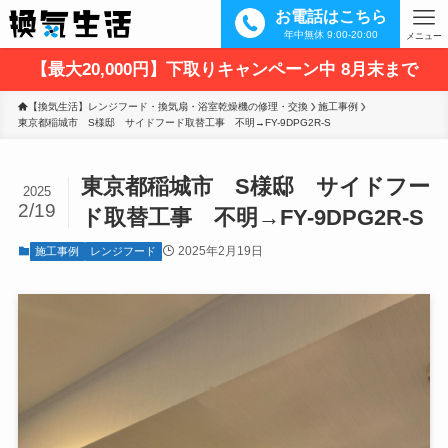
お電話はこちら
年中無休 9:00-20:00
メニュー
【最大20,000円】下取りキャンペーン中 8月末まで
【換気生活】レンジフード・換気扇・浴室乾燥機の修理・交換
施工事例
東京都稲城市　S様邸　サイドフード取替工事　不明→FY-9DPG2R-S
東京都稲城市 S様邸 サイドフー
2025
2/19
ド取替工事 不明→FY-9DPG2R-S
2025年2月19日
施工事例
レンジフード