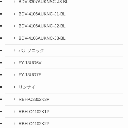
BDV-3307AUKNSC-J3-BL
BDV-4106AUKNC-J1-BL
BDV-4106AUKNC-J2-BL
BDV-4106AUKNC-J3-BL
パナソニック
FY-13UG6V
FY-13UG7E
リンナイ
RBH-C3302K3P
RBH-C4102K1P
RBH-C4102K2P