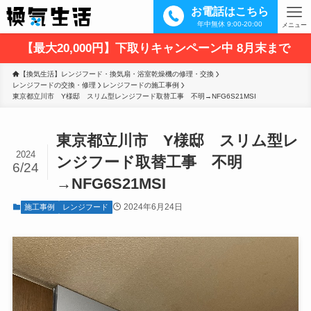
お電話はこちら
年中無休 9:00-20:00
メニュー
【最大20,000円】下取りキャンペーン中 8月末まで
【換気生活】レンジフード・換気扇・浴室乾燥機の修理・交換
レンジフードの交換・修理
レンジフードの施工事例
東京都立川市　Y様邸　スリム型レンジフード取替工事　不明→NFG6S21MSI
東京都立川市 Y様邸 スリム型レ
2024
ンジフード取替工事 不明
6/24
→NFG6S21MSI
2024年6月24日
施工事例
レンジフード