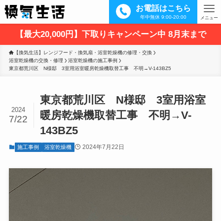
お電話はこちら
年中無休 9:00-20:00
メニュー
【最大20,000円】下取りキャンペーン中 8月末まで
【換気生活】レンジフード・換気扇・浴室乾燥機の修理・交換
浴室乾燥機の交換・修理
浴室乾燥機の施工事例
東京都荒川区　N様邸　3室用浴室暖房乾燥機取替工事　不明→V-143BZ5
東京都荒川区 N様邸 3室用浴室
2024
暖房乾燥機取替工事 不明→V-
7/22
143BZ5
2024年7月22日
施工事例
浴室乾燥機