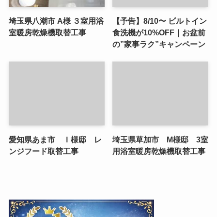
埼玉県八潮市 A様 ３室用浴
【予告】8/10〜 ビルトイン
室暖房乾燥機取替工事
食洗機が10%OFF｜お盆前
の”家事ラク”キャンペーン
愛知県あま市 Ｉ様邸 レ
埼玉県草加市 M様邸 3室
ンジフード取替工事
用浴室暖房乾燥機取替工事