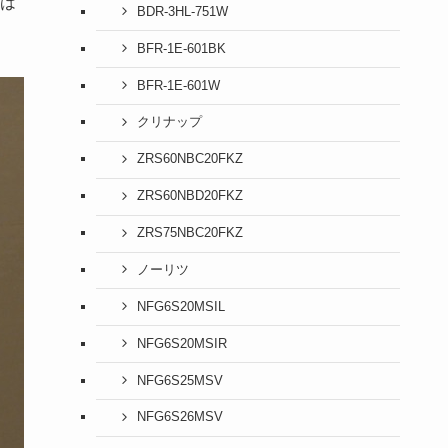
は
BDR-3HL-751W
BFR-1E-601BK
BFR-1E-601W
クリナップ
ZRS60NBC20FKZ
ZRS60NBD20FKZ
ZRS75NBC20FKZ
ノーリツ
NFG6S20MSIL
NFG6S20MSIR
NFG6S25MSV
NFG6S26MSV