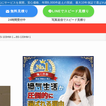
サービスを展開。安心価格、年間6,000件超えの実績、最大10年保証で選ばれ
無料見積り
LINEでスピード見積り
24時間受付中
写真送信でスピード見積り
HM-1→BS-133HM-1