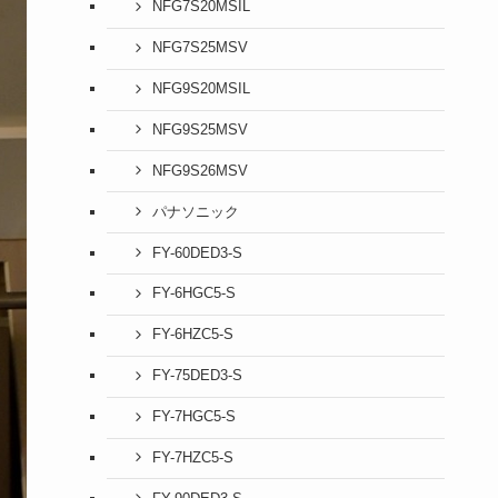
NFG7S20MSIL
NFG7S25MSV
NFG9S20MSIL
NFG9S25MSV
NFG9S26MSV
パナソニック
FY-60DED3-S
FY-6HGC5-S
FY-6HZC5-S
FY-75DED3-S
FY-7HGC5-S
FY-7HZC5-S