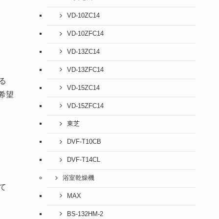
VD-10ZC14
VD-10ZFC14
VD-13ZC14
VD-13ZFC14
る
VD-15ZC14
希望
VD-15ZFC14
東芝
DVF-T10CB
DVF-T14CL
浴室乾燥機
て
MAX
BS-132HM-2