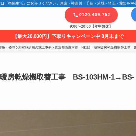
は『換気生活』にお任せください。東京・神奈川・千葉・茨城・埼玉・愛知を中心に
0120-409-752
9:00〜20:00【年中無休】
【最大20,000円】下取りキャンペーン中 8月末まで
交換・修理
浴室乾燥機の施工事例
東京都西東京市　N様邸　浴室暖房乾燥機取替工事　BS-103
乾燥機取替工事 BS-103HM-1→BS-