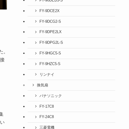
FY-90DED3-S
FY-9DCE2X
FY-9DCG2-S
FY-9DPE2LX
FY-9DPG2L-S
た。
FY-9HGC5-S
接
FY-9HZC5-S
リンナイ
換気扇
パナソニック
FY-17C8
集
FY-24C8
い
三菱電機