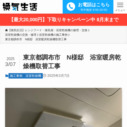
お電話はこちら
年中無休 9:00-20:00
メニュー
【最大20,000円】下取りキャンペーン中 8月末まで
【換気生活】レンジフード・換気扇・浴室乾燥機の修理・交換
浴室乾燥機の交換・修理
浴室乾燥機の施工事例
東京都調布市　N様邸　浴室暖房乾燥機取替工事
東京都調布市 N様邸 浴室暖房乾
2025
3/07
燥機取替工事
2025年3月7日
施工事例
浴室乾燥機