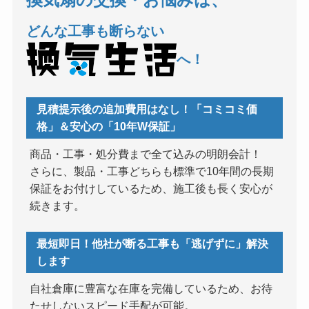
どんな工事も断らない
へ！
見積提示後の追加費用はなし！「コミコミ価
格」＆安心の「10年W保証」
商品・工事・処分費まで全て込みの明朗会計！
さらに、製品・工事どちらも標準で10年間の長期
保証をお付けしているため、施工後も長く安心が
続きます。
最短即日！他社が断る工事も「逃げずに」解決
します
自社倉庫に豊富な在庫を完備しているため、お待
たせしないスピード手配が可能。