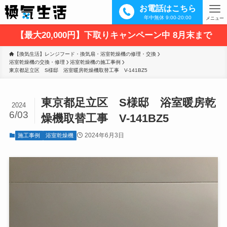
お電話はこちら
年中無休 9:00-20:00
メニュー
【最大20,000円】下取りキャンペーン中 8月末まで
【換気生活】レンジフード・換気扇・浴室乾燥機の修理・交換
浴室乾燥機の交換・修理
浴室乾燥機の施工事例
東京都足立区　S様邸　浴室暖房乾燥機取替工事　V-141BZ5
東京都足立区 S様邸 浴室暖房乾
2024
6/03
燥機取替工事 V-141BZ5
2024年6月3日
施工事例
浴室乾燥機