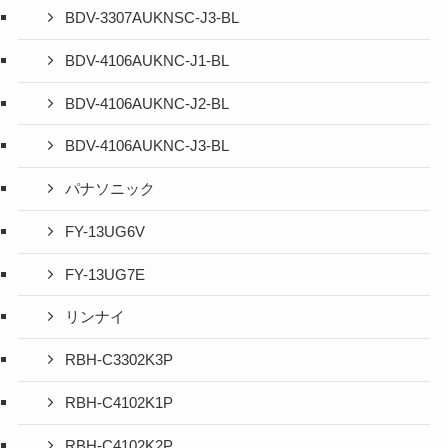
BDV-3307AUKNSC-J3-BL
BDV-4106AUKNC-J1-BL
BDV-4106AUKNC-J2-BL
BDV-4106AUKNC-J3-BL
パナソニック
FY-13UG6V
FY-13UG7E
リンナイ
RBH-C3302K3P
RBH-C4102K1P
RBH-C4102K2P