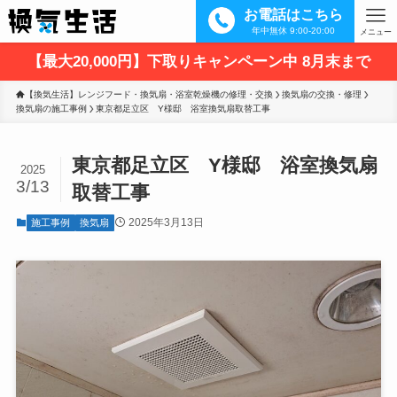
お電話はこちら
年中無休 9:00-20:00
メニュー
【最大20,000円】下取りキャンペーン中 8月末まで
【換気生活】レンジフード・換気扇・浴室乾燥機の修理・交換
換気扇の交換・修理
換気扇の施工事例
東京都足立区　Y様邸　浴室換気扇取替工事
東京都足立区 Y様邸 浴室換気扇
2025
3/13
取替工事
2025年3月13日
施工事例
換気扇