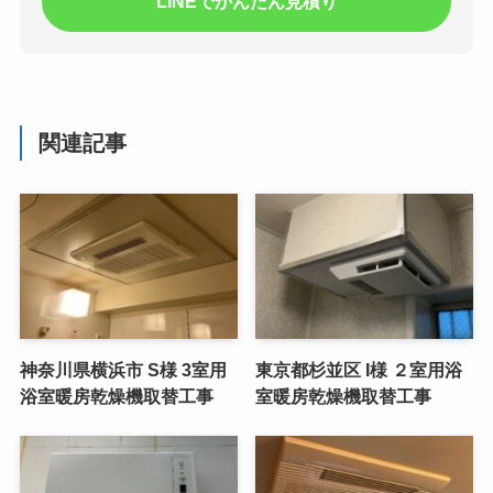
LINEでかんたん見積り
関連記事
神奈川県横浜市 S様 3室用
東京都杉並区 I様 ２室用浴
浴室暖房乾燥機取替工事
室暖房乾燥機取替工事