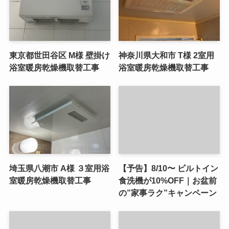
東京都世田谷区 M様 壁掛け
神奈川県大和市 T様 2室用
浴室暖房乾燥機取替工事
浴室暖房乾燥機取替工事
埼玉県八潮市 A様 ３室用浴
【予告】8/10〜 ビルトイン
室暖房乾燥機取替工事
食洗機が10%OFF｜お盆前
の”家事ラク”キャンペーン