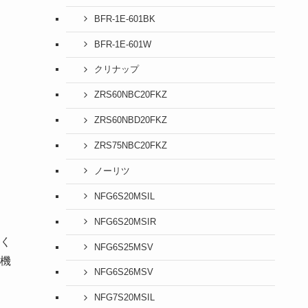
BFR-1E-601BK
BFR-1E-601W
クリナップ
ZRS60NBC20FKZ
ZRS60NBD20FKZ
ZRS75NBC20FKZ
ノーリツ
NFG6S20MSIL
NFG6S20MSIR
く
NFG6S25MSV
機
NFG6S26MSV
NFG7S20MSIL