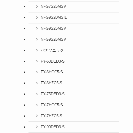
NFG7S25MSV
NFG9S20MSIL
NFG9S25MSV
NFG9S26MSV
パナソニック
FY-60DED3-S
FY-6HGC5-S
FY-6HZC5-S
FY-75DED3-S
FY-7HGC5-S
FY-7HZC5-S
FY-90DED3-S