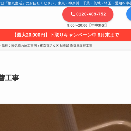
は『換気生活』にお任せください。東京・神奈川・千葉・茨城・埼玉・愛知を中心に
0120-409-752
9:00〜20:00【年中無休】
【最大20,000円】下取りキャンペーン中 8月末まで
・修理
換気扇の施工事例
東京都足立区 M様邸 換気扇取替工事
替工事