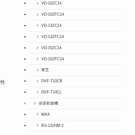
VD-10ZC14
VD-10ZFC14
VD-13ZC14
VD-13ZFC14
VD-15ZC14
VD-15ZFC14
東芝
DVF-T10CB
い性
DVF-T14CL
浴室乾燥機
MAX
BS-132HM-2