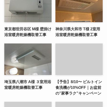
東京都世田谷区 M様 壁掛け
神奈川県大和市 T様 2室用
浴室暖房乾燥機取替工事
浴室暖房乾燥機取替工事
埼玉県八潮市 A様 ３室用浴
【予告】8/10〜 ビルトイン
室暖房乾燥機取替工事
食洗機が10%OFF｜お盆前
の”家事ラク”キャンペーン