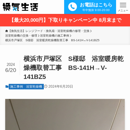
お電話はこちら
年中無休 9:00-20:00
メニュー
【最大20,000円】下取りキャンペーン中 8月末まで
【換気生活】レンジフード・換気扇・浴室乾燥機の修理・交換
浴室乾燥機の交換・修理
浴室乾燥機の施工事例
横浜市戸塚区　S様邸　浴室暖房乾燥機取替工事　BS-141H→V-141BZ5
横浜市戸塚区 S様邸 浴室暖房乾
2024
燥機取替工事 BS-141H→V-
6/20
141BZ5
2024年6月20日
施工事例
浴室乾燥機