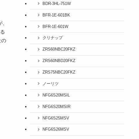
BDR-3HL-751W
BFR-1E-601BK
が、
BFR-1E-601W
る
クリナップ
社の
ZRS60NBC20FKZ
ZRS60NBD20FKZ
ZRS75NBC20FKZ
ノーリツ
NFG6S20MSIL
NFG6S20MSIR
NFG6S25MSV
NFG6S26MSV