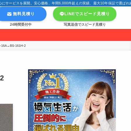
サービスを展開。安心価格、年間6,000件超えの実績、最大10年保証で選ばれ
無料見積り
LINEでスピード見積り
24時間受付中
写真送信でスピード見積り
→BS-161H-2
2