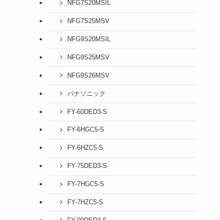
NFG7S20MSIL
NFG7S25MSV
NFG9S20MSIL
NFG9S25MSV
NFG9S26MSV
パナソニック
FY-60DED3-S
FY-6HGC5-S
FY-6HZC5-S
FY-75DED3-S
FY-7HGC5-S
FY-7HZC5-S