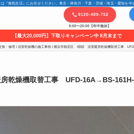
は『換気生活』にお任せください。東京・神奈川・千葉・茨城・埼玉・愛知を中心に
0120-409-752
9:00〜20:00【年中無休】
【最大20,000円】下取りキャンペーン中 8月末まで
交換・修理
浴室乾燥機の施工事例
横浜市鶴見区　I様邸　浴室暖房乾燥機取替工事　UFD-16A
燥機取替工事 UFD-16A→BS-161H-