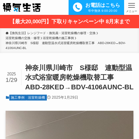
お電話はこちら
年中無休 9:00-20:00
メニュー
【最大20,000円】下取りキャンペーン中 8月末まで
【換気生活】レンジフード・換気扇・浴室乾燥機の修理・交換
浴室乾燥機の交換・修理
浴室乾燥機の施工事例
神奈川県川崎市　S様邸　連動型温水式浴室暖房乾燥機取替工事　ABD-28KED→BDV-
4106AUNC-BL
神奈川県川崎市 S様邸 連動型温
2025
水式浴室暖房乾燥機取替工事
1/29
ABD-28KED→BDV-4106AUNC-BL
2025年1月29日
施工事例
浴室乾燥機