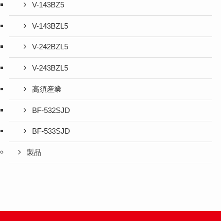
V-143BZ5
V-143BZL5
V-242BZL5
V-243BZL5
高須産業
BF-532SJD
BF-533SJD
製品