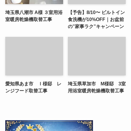
埼玉県八潮市 A様 ３室用浴
【予告】8/10〜 ビルトイン
室暖房乾燥機取替工事
食洗機が10%OFF｜お盆前
の”家事ラク”キャンペーン
愛知県あま市 Ｉ様邸 レ
埼玉県草加市 M様邸 3室
ンジフード取替工事
用浴室暖房乾燥機取替工事