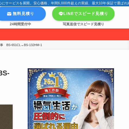
サービスを展開。安心価格、年間6,000件超えの実績、最大10年保証で選ばれ
無料見積り
LINEでスピード見積り
24時間受付中
写真送信でスピード見積り
-651CL→BS-132HM-1
S-