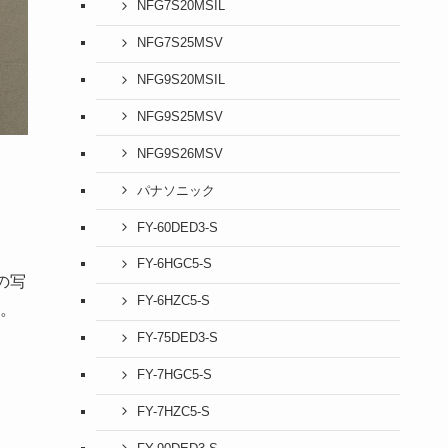
NFG7S20MSIL
NFG7S25MSV
NFG9S20MSIL
NFG9S25MSV
NFG9S26MSV
パナソニック
FY-60DED3-S
FY-6HGC5-S
の写
FY-6HZC5-S
。
FY-75DED3-S
FY-7HGC5-S
FY-7HZC5-S