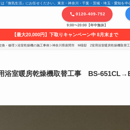
は『換気生活』にお任せください。東京・神奈川・千葉・茨城・埼玉・愛知を中心に
0120-409-752
9:00〜20:00【年中無休】
【最大20,000円】下取りキャンペーン中 8月末まで
交換・修理
浴室乾燥機の施工事例
神奈川県座間市　M様邸　2室用浴室暖房乾燥機取替工事　BS
浴室暖房乾燥機取替工事 BS-651CL→B