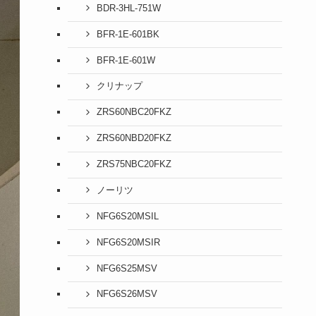
BDR-3HL-751W
BFR-1E-601BK
BFR-1E-601W
クリナップ
ZRS60NBC20FKZ
ZRS60NBD20FKZ
ZRS75NBC20FKZ
ノーリツ
NFG6S20MSIL
NFG6S20MSIR
NFG6S25MSV
NFG6S26MSV