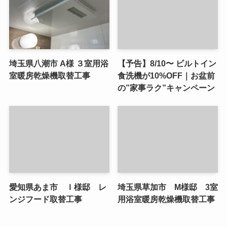
埼玉県八潮市 A様 ３室用浴
【予告】8/10〜 ビルトイン
室暖房乾燥機取替工事
食洗機が10%OFF｜お盆前
の”家事ラク”キャンペーン
愛知県あま市 Ｉ様邸 レ
埼玉県草加市 M様邸 3室
ンジフード取替工事
用浴室暖房乾燥機取替工事