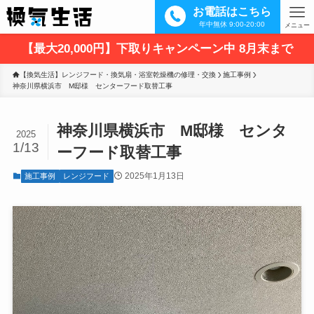
お電話はこちら
年中無休 9:00-20:00
メニュー
【最大20,000円】下取りキャンペーン中 8月末まで
【換気生活】レンジフード・換気扇・浴室乾燥機の修理・交換
施工事例
神奈川県横浜市　M邸様　センターフード取替工事
神奈川県横浜市 M邸様 センタ
2025
1/13
ーフード取替工事
2025年1月13日
施工事例
レンジフード