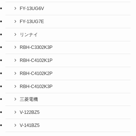
FY-13UG6V
FY-13UG7E
リンナイ
RBH-C3302K3P
RBH-C4102K1P
RBH-C4102K2P
RBH-C4102K3P
三菱電機
V-122BZ5
V-141BZ5