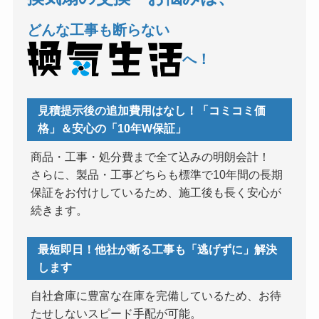
どんな工事も断らない
へ！
見積提示後の追加費用はなし！「コミコミ価
格」＆安心の「10年W保証」
商品・工事・処分費まで全て込みの明朗会計！
さらに、製品・工事どちらも標準で10年間の長期
保証をお付けしているため、施工後も長く安心が
続きます。
最短即日！他社が断る工事も「逃げずに」解決
します
自社倉庫に豊富な在庫を完備しているため、お待
たせしないスピード手配が可能。