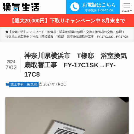
お電話はこちら
年中無休 9:00-20:00
メニュー
【最大20,000円】下取りキャンペーン中 8月末まで
【換気生活】レンジフード・換気扇・浴室乾燥機の修理・交換
換気扇の交換・修理
換気扇の施工事例
神奈川県横浜市　T様邸　浴室換気扇取替工事　FY-17C1SK→FY-17C8
神奈川県横浜市 T様邸 浴室換気
2024
扇取替工事 FY-17C1SK→FY-
7/02
17C8
2024年7月2日
施工事例
換気扇