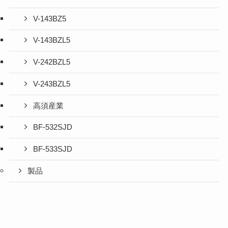
V-143BZ5
V-143BZL5
V-242BZL5
V-243BZL5
高須産業
BF-532SJD
BF-533SJD
製品