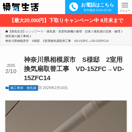
お電話はこちら
年中無休 9:00-20:00
メニュー
【最大20,000円】下取りキャンペーン中 8月末まで
【換気生活】レンジフード・換気扇・浴室乾燥機の修理・交換
換気扇の交換・修理
換気扇の施工事例
神奈川県相模原市　S様邸　2室用換気扇取替工事　VD-15ZFC→VD-15ZFC14
神奈川県相模原市 S様邸 2室用
2025
換気扇取替工事 VD-15ZFC→VD-
2/10
15ZFC14
2025年2月10日
施工事例
換気扇