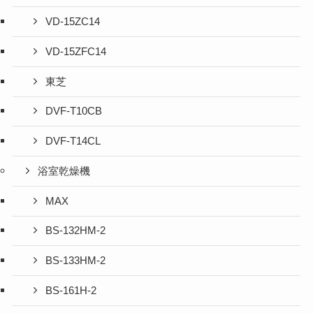
VD-15ZC14
VD-15ZFC14
東芝
DVF-T10CB
DVF-T14CL
浴室乾燥機
MAX
BS-132HM-2
BS-133HM-2
BS-161H-2