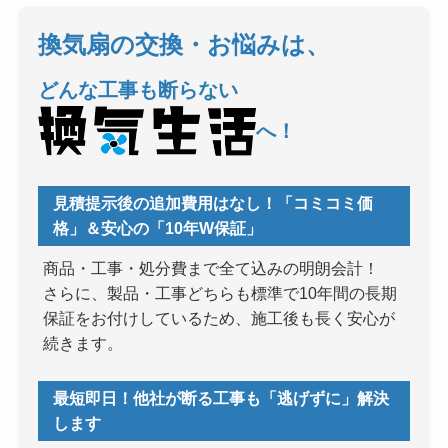
換気扇の交換・お悩みは、
どんな工事も断らない
へ！
見積提示後の追加費用はなし！「コミコミ価
格」＆安心の「10年W保証」
商品・工事・処分費まで全て込みの明朗会計！
さらに、製品・工事どちらも標準で10年間の長期
保証をお付けしているため、施工後も長く安心が
続きます。
最短即日！他社が断る工事も「逃げずに」解決
します