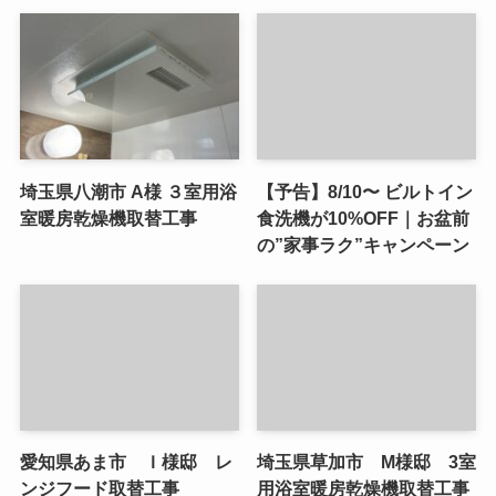
埼玉県八潮市 A様 ３室用浴
【予告】8/10〜 ビルトイン
室暖房乾燥機取替工事
食洗機が10%OFF｜お盆前
の”家事ラク”キャンペーン
愛知県あま市 Ｉ様邸 レ
埼玉県草加市 M様邸 3室
ンジフード取替工事
用浴室暖房乾燥機取替工事