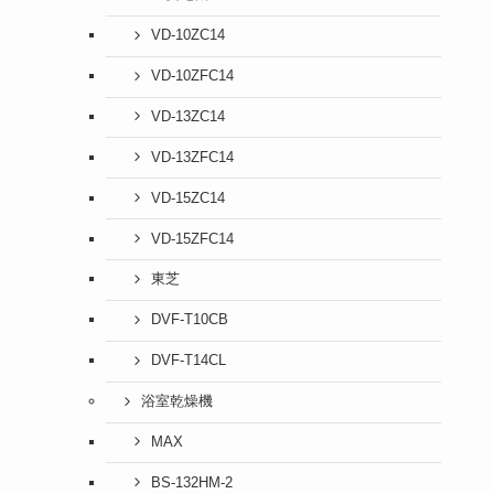
VD-10ZC14
VD-10ZFC14
VD-13ZC14
VD-13ZFC14
VD-15ZC14
VD-15ZFC14
東芝
DVF-T10CB
DVF-T14CL
浴室乾燥機
MAX
BS-132HM-2