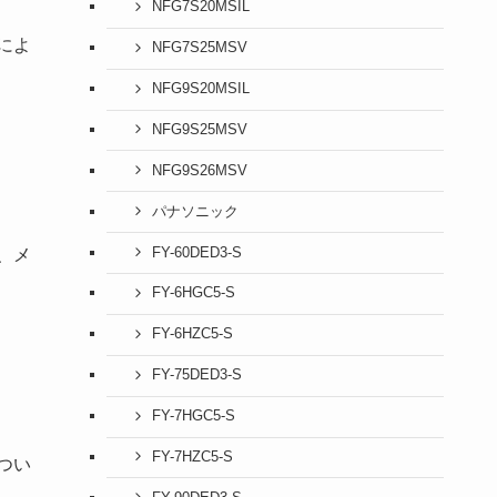
NFG7S20MSIL
によ
NFG7S25MSV
NFG9S20MSIL
NFG9S25MSV
NFG9S26MSV
パナソニック
FY-60DED3-S
、メ
FY-6HGC5-S
FY-6HZC5-S
FY-75DED3-S
FY-7HGC5-S
FY-7HZC5-S
つい