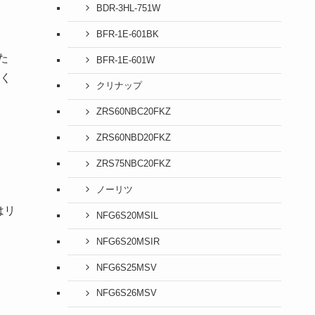
BDR-3HL-751W
BFR-1E-601BK
た
BFR-1E-601W
く
クリナップ
ZRS60NBC20FKZ
ZRS60NBD20FKZ
ZRS75NBC20FKZ
ノーリツ
はリ
NFG6S20MSIL
NFG6S20MSIR
NFG6S25MSV
NFG6S26MSV