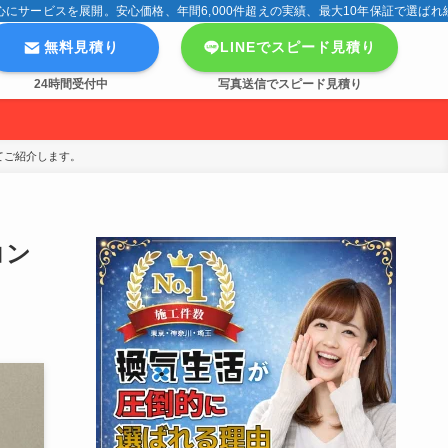
サービスを展開。安心価格、年間6,000件超えの実績、最大10年保証で選ばれ
無料見積り
LINEでスピード見積り
24時間受付中
写真送信でスピード見積り
てご紹介します。
コン