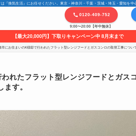
は『換気生活』にお任せください。東京・神奈川・千葉・茨城・埼玉・愛知を中心に
0120-409-752
9:00〜20:00【年中無休】
【最大20,000円】下取りキャンペーン中 8月末まで
橋市にお住まいのK様邸で行われたフラット型レンジフードとガスコンロの取替工事につい
行われたフラット型レンジフードとガス
します。