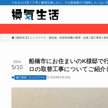
できるだけ安くて早く修理交換したい。でも業者選びで後悔したくない方
【換気生活】レンジフード・換気扇・浴室乾燥機の修理・交換
施工事例
船
船橋市にお住まいのK様邸で
2024
5/10
ロの取替工事についてご紹介
2024年5月10日
施工事例
レンジフード