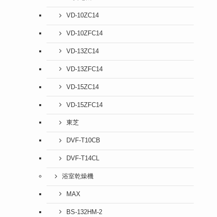
VD-10ZC14
VD-10ZFC14
VD-13ZC14
VD-13ZFC14
VD-15ZC14
VD-15ZFC14
東芝
DVF-T10CB
DVF-T14CL
浴室乾燥機
MAX
BS-132HM-2