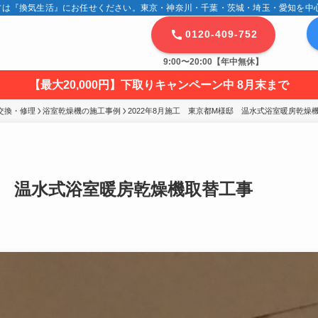
は『換気生活』にお任せください。東京・神奈川・千葉・茨城・埼玉・愛知を中心に
0120-409-752
9:00〜20:00【年中無休】
【最大20,000円】下取りキャンペーン中 8月末まで
交換・修理
浴室乾燥機の施工事例
2022年8月施工　東京都M様邸　温水式浴室暖房乾燥
様邸 温水式浴室暖房乾燥機取替工事