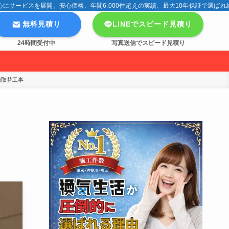
サービスを展開。安心価格、年間6,000件超えの実績、最大10年保証で選ばれ
無料見積り
LINEでスピード見積り
24時間受付中
写真送信でスピード見積り
機取替工事