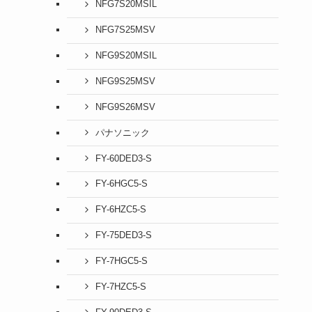
NFG7S20MSIL
NFG7S25MSV
NFG9S20MSIL
NFG9S25MSV
NFG9S26MSV
パナソニック
FY-60DED3-S
FY-6HGC5-S
FY-6HZC5-S
FY-75DED3-S
FY-7HGC5-S
FY-7HZC5-S