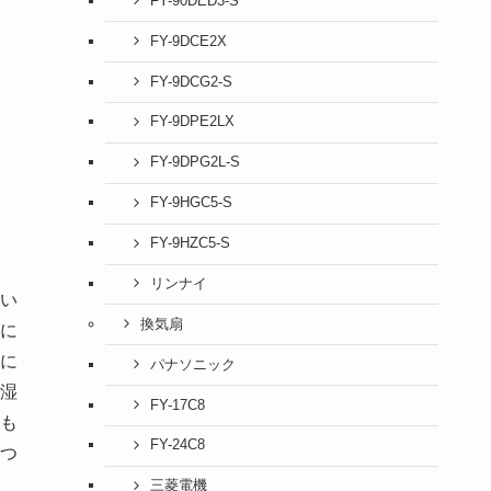
FY-90DED3-S
FY-9DCE2X
FY-9DCG2-S
FY-9DPE2LX
FY-9DPG2L-S
FY-9HGC5-S
FY-9HZC5-S
リンナイ
い
換気扇
に
に
パナソニック
湿
FY-17C8
も
FY-24C8
つ
三菱電機