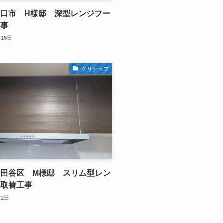
口市 H様邸 深型レンジフー
工事
月16日
クリナップ
田谷区 M様邸 スリム型レン
ド取替工事
月2日