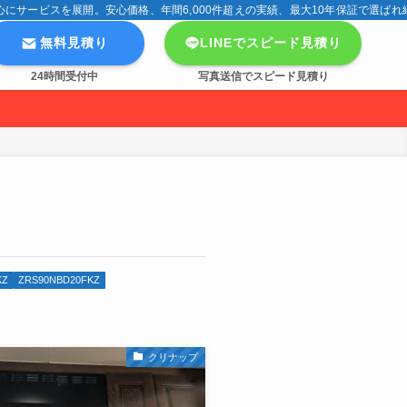
サービスを展開。安心価格、年間6,000件超えの実績、最大10年保証で選ばれ
無料見積り
LINEでスピード見積り
24時間受付中
写真送信でスピード見積り
KZ
ZRS90NBD20FKZ
クリナップ