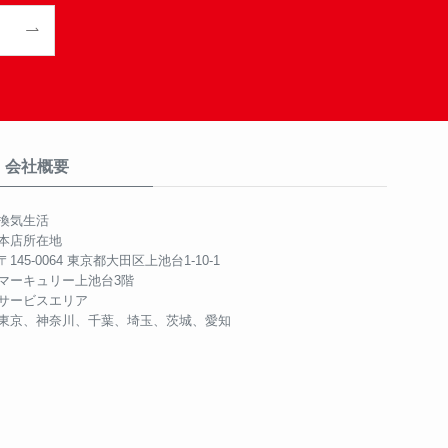
会社概要
換気生活
本店所在地
〒145-0064 東京都大田区上池台1-10-1
マーキュリー上池台3階
サービスエリア
東京、神奈川、千葉、埼玉、茨城、愛知