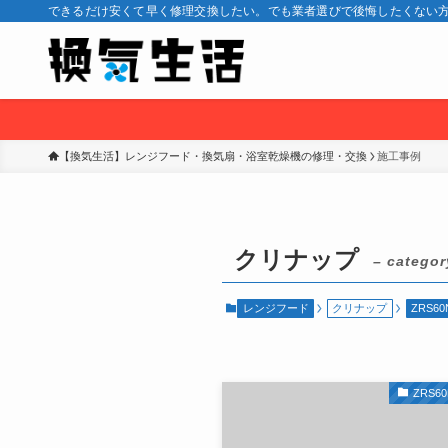
できるだけ安くて早く修理交換したい。でも業者選びで後悔したくない方
【換気生活】レンジフード・換気扇・浴室乾燥機の修理・交換
施工事例
クリナップ
– categor
レンジフード
クリナップ
ZRS60
ZRS60