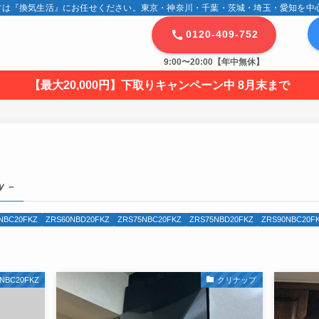
は『換気生活』にお任せください。東京・神奈川・千葉・茨城・埼玉・愛知を中心に
0120-409-752
9:00〜20:00【年中無休】
【最大20,000円】下取りキャンペーン中 8月末まで
y –
NBC20FKZ
ZRS60NBD20FKZ
ZRS75NBC20FKZ
ZRS75NBD20FKZ
ZRS90NBC20F
NBC20FKZ
クリナップ