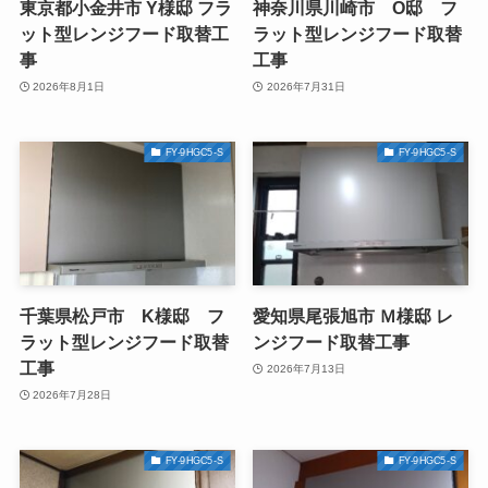
東京都小金井市 Y様邸 フラ
神奈川県川崎市 O邸 フ
ット型レンジフード取替工
ラット型レンジフード取替
事
工事
2026年8月1日
2026年7月31日
FY-9HGC5-S
FY-9HGC5-S
千葉県松戸市 K様邸 フ
愛知県尾張旭市 Ｍ様邸 レ
ラット型レンジフード取替
ンジフード取替工事
工事
2026年7月13日
2026年7月28日
FY-9HGC5-S
FY-9HGC5-S