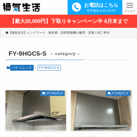
お電話はこちら
年中無休 9:00-20:00
メニュー
【最大20,000円】下取りキャンペーン中 8月末まで
【換気生活】レンジフード・換気扇・浴室乾燥機の修理・交換
施工事例
FY-9HGC5-S
– category –
パナソニック
FY-9HGC5-S
FY-9HGC5-S
FY-9HGC5-S