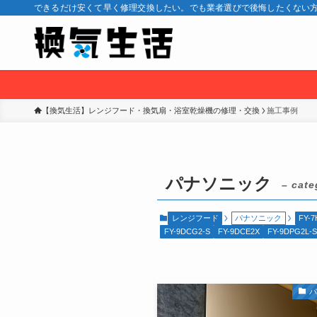
できるだけ安くて早く修理交換したい。でも業者選びで後悔したくない方
【換気生活】レンジフード・換気扇・浴室乾燥機の修理・交換
施工事例
パナソニック
– cate
レンジフード
パナソニック
FY-7
FY-9DCG2-S
FY-9DCE2X
FY-9DPG2L-S