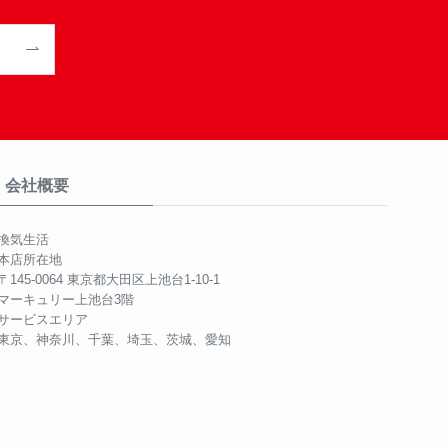
会社概要
換気生活
本店所在地
〒145-0064 東京都大田区上池台1-10-1
マーキュリー上池台3階
サービスエリア
東京、神奈川、千葉、埼玉、茨城、愛知