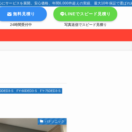
サービスを展開。安心価格、年間6,000件超えの実績、最大10年保証で選ばれ
無料見積り
LINEでスピード見積り
24時間受付中
写真送信でスピード見積り
90DED3-S
FY-60DED3-S
FY-75DED3-S
パナソニック