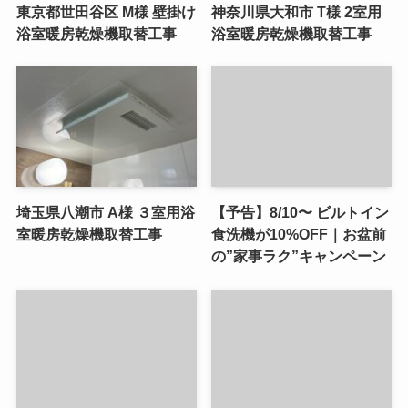
東京都世田谷区 M様 壁掛け
神奈川県大和市 T様 2室用
浴室暖房乾燥機取替工事
浴室暖房乾燥機取替工事
埼玉県八潮市 A様 ３室用浴
【予告】8/10〜 ビルトイン
室暖房乾燥機取替工事
食洗機が10%OFF｜お盆前
の”家事ラク”キャンペーン