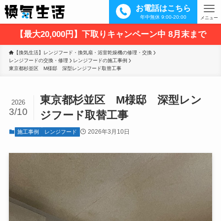
お電話はこちら
年中無休 9:00-20:00
メニュー
【最大20,000円】下取りキャンペーン中 8月末まで
【換気生活】レンジフード・換気扇・浴室乾燥機の修理・交換
レンジフードの交換・修理
レンジフードの施工事例
東京都杉並区　M様邸　深型レンジフード取替工事
東京都杉並区 M様邸 深型レン
2026
3/10
ジフード取替工事
2026年3月10日
施工事例
レンジフード