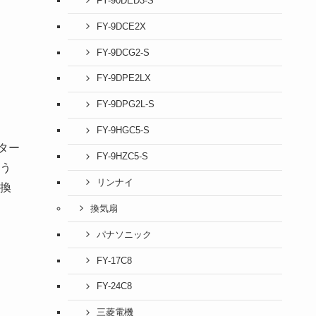
FY-90DED3-S
FY-9DCE2X
FY-9DCG2-S
FY-9DPE2LX
FY-9DPG2L-S
FY-9HGC5-S
ター
FY-9HZC5-S
う
リンナイ
換
換気扇
パナソニック
FY-17C8
FY-24C8
三菱電機