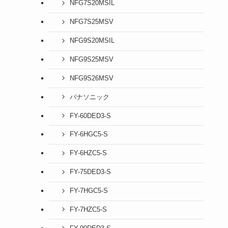
NFG7S20MSIL
NFG7S25MSV
NFG9S20MSIL
NFG9S25MSV
NFG9S26MSV
パナソニック
FY-60DED3-S
FY-6HGC5-S
FY-6HZC5-S
FY-75DED3-S
FY-7HGC5-S
FY-7HZC5-S