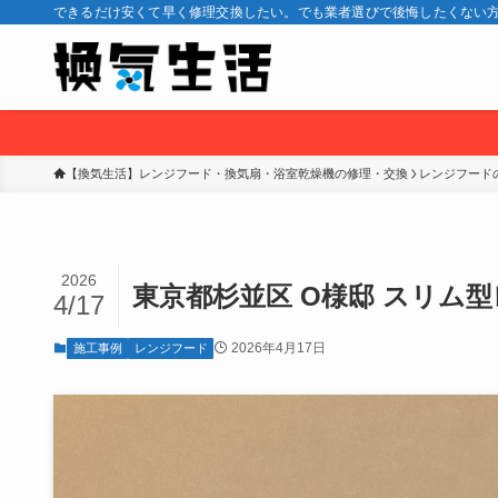
できるだけ安くて早く修理交換したい。でも業者選びで後悔したくない方
【換気生活】レンジフード・換気扇・浴室乾燥機の修理・交換
レンジフード
2026
東京都杉並区 O様邸 スリム
4/17
2026年4月17日
施工事例
レンジフード