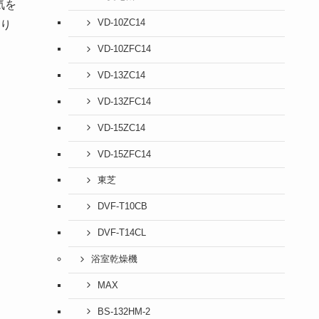
気を
VD-10ZC14
り
VD-10ZFC14
VD-13ZC14
VD-13ZFC14
VD-15ZC14
VD-15ZFC14
東芝
DVF-T10CB
DVF-T14CL
浴室乾燥機
MAX
BS-132HM-2