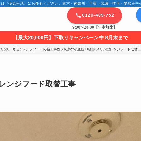
は『換気生活』にお任せください。東京・神奈川・千葉・茨城・埼玉・愛知を中心に
0120-409-752
9:00〜20:00【年中無休】
【最大20,000円】下取りキャンペーン中 8月末まで
の交換・修理
レンジフードの施工事例
東京都杉並区 O様邸 スリム型レンジフード取替
型レンジフード取替工事