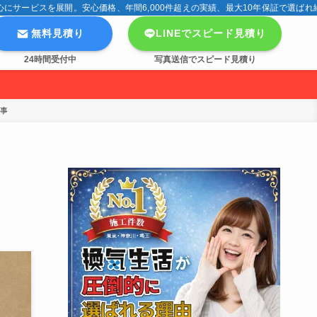
サービスを展開。安心価格、年間6,000件超えの実績、最大10年保証で選ばれ
無料見積り
LINEでスピード見積り
24時間受付中
写真送信でスピード見積り
工事