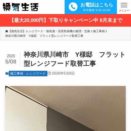
お電話はこちら
年中無休 9:00-20:00
メニュー
【最大20,000円】下取りキャンペーン中 8月末まで
【換気生活】レンジフード・換気扇・浴室乾燥機の修理・交換
施工事例
神奈川県川崎市　Y様邸　フラット型レンジフード取替工事 
神奈川県川崎市 Y様邸 フラット
2026
5/08
型レンジフード取替工事
2026年5月8日
施工事例
レンジフード