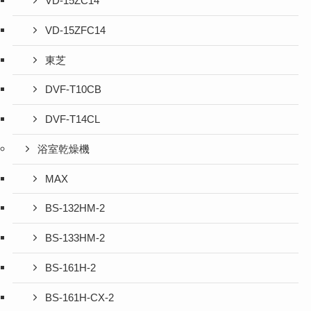
VD-15ZC14
VD-15ZFC14
東芝
DVF-T10CB
DVF-T14CL
浴室乾燥機
MAX
BS-132HM-2
BS-133HM-2
BS-161H-2
BS-161H-CX-2