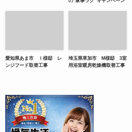
の”家事ラク”キャンペーン
愛知県あま市 Ｉ様邸 レ
埼玉県草加市 M様邸 3室
ンジフード取替工事
用浴室暖房乾燥機取替工事