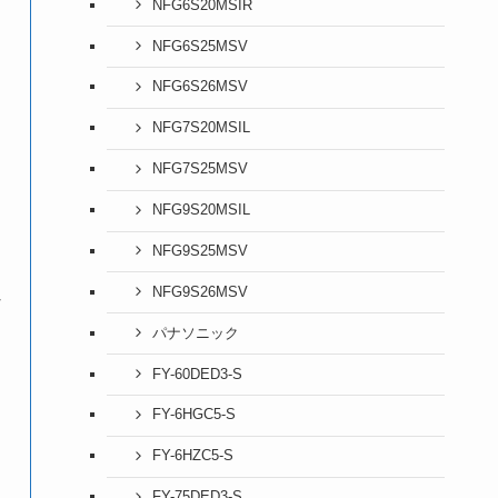
NFG6S20MSIR
NFG6S25MSV
NFG6S26MSV
NFG7S20MSIL
NFG7S25MSV
NFG9S20MSIL
NFG9S25MSV
NFG9S26MSV
な
パナソニック
FY-60DED3-S
FY-6HGC5-S
FY-6HZC5-S
FY-75DED3-S