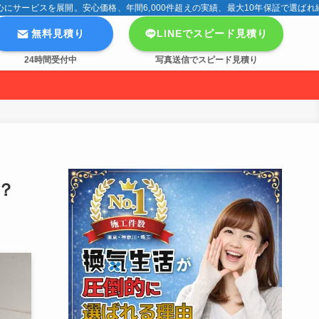
サービスを展開。安心価格、年間6,000件超えの実績、最大10年保証で選ばれ
無料見積り
LINEでスピード見積り
24時間受付中
写真送信でスピード見積り
？