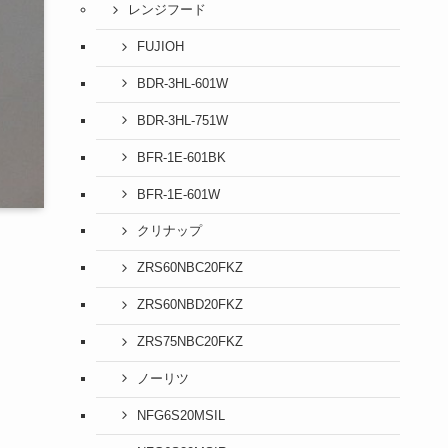
レンジフード
FUJIOH
BDR-3HL-601W
BDR-3HL-751W
BFR-1E-601BK
BFR-1E-601W
クリナップ
ZRS60NBC20FKZ
ZRS60NBD20FKZ
ZRS75NBC20FKZ
ノーリツ
NFG6S20MSIL