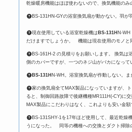
乾燥暖房機能はほぼ使わないので、換気機能のみ
BS-131HN-GYの浴室換気扇が動かない。
現在使用している浴室乾燥機は
BS-131H
N-W
だけますでしょうか。 機能は現在使用のモノ
BS-161H-2 の見積りをお願いします。 
側のカバーですが、一つのネジ山がバカになって
BS-131H
N-WH。浴室換気扇が作動しない。
家の換気扇全てMAX製品になっていますが、
ると、制御回路故障で後継機種MR111H(-CY)に
MAX製品にこだわりはなく、これよりも安い金
BS-131SHY-1を17年ほど使用して、最
うになった。 同等の機種への交換とダクト掃除