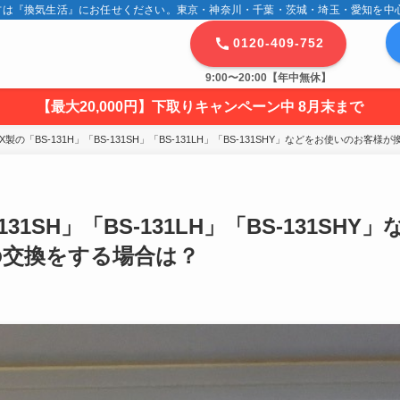
は『換気生活』にお任せください。東京・神奈川・千葉・茨城・埼玉・愛知を中心に
0120-409-752
9:00〜20:00【年中無休】
【最大20,000円】下取りキャンペーン中 8月末まで
AX製の「BS-131H」「BS-131SH」「BS-131LH」「BS-131SHY」などをお使いのお
131SH」「BS-131LH」「BS-131SHY」
の交換をする場合は？