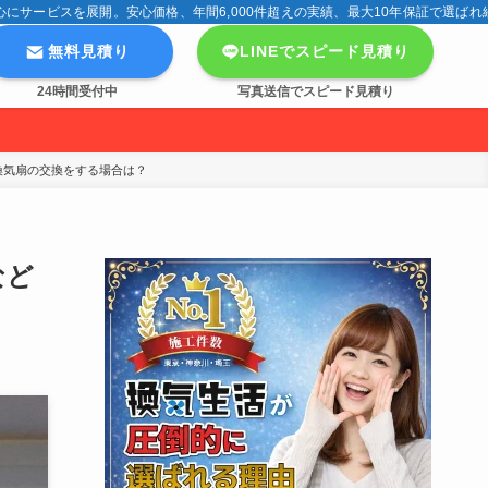
サービスを展開。安心価格、年間6,000件超えの実績、最大10年保証で選ばれ
無料見積り
LINEでスピード見積り
24時間受付中
写真送信でスピード見積り
客様が換気扇の交換をする場合は？
など