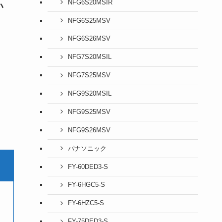
NFG6S20MSIR
い
NFG6S25MSV
NFG6S26MSV
NFG7S20MSIL
NFG7S25MSV
NFG9S20MSIL
NFG9S25MSV
NFG9S26MSV
パナソニック
FY-60DED3-S
FY-6HGC5-S
FY-6HZC5-S
FY-75DED3-S