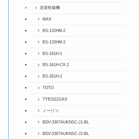
浴室乾燥機
MAX
BS-132HM-2
BS-133HM-2
BS-161H-2
BS-161H-CX-2
BS-261H-2
TOTO
TYB3111GAS
ノーリツ
BDV-3307AUKNSC-J1-BL
BDV-3307AUKNSC-J2-BL