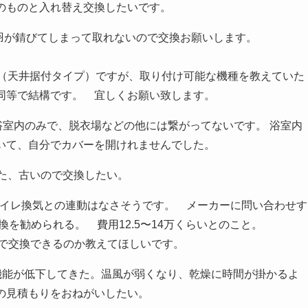
のものと入れ替え交換したいです。
羽が羽が錆びてしまって取れないので交換お願いします。
H（天井据付タイプ）ですが、取り付け可能な機種を教えていた
と同等で結構です。 宜しくお願い致します。
換気は浴室内のみで、脱衣場などの他には繋がってないです。 浴室内
いて、自分でカバーを開けれませんでした。
また、古いので交換したい。
トイレ換気との連動はなさそうです。 メーカーに問い合わせす
交換を勧められる。 費用12.5〜14万くらいとのこと。
額で交換できるのか教えてほしいです。
近乾燥機能が低下してきた。温風が弱くなり、乾燥に時間が掛かるよ
の見積もりをおねがいしたい。