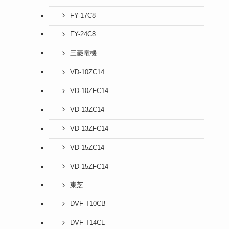
FY-17C8
FY-24C8
三菱電機
VD-10ZC14
VD-10ZFC14
VD-13ZC14
VD-13ZFC14
VD-15ZC14
VD-15ZFC14
東芝
て
DVF-T10CB
DVF-T14CL