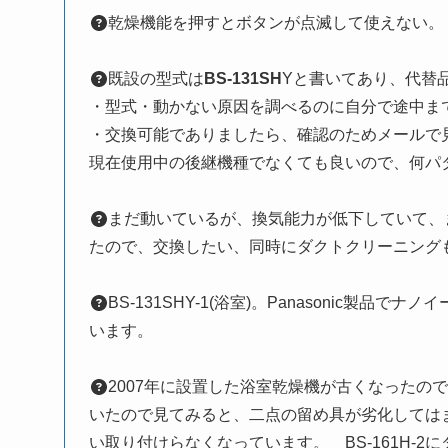
乾燥機能を押すとボタンが点滅して使えない。
既設の型式は
BS-131SH
Yと書いてあり、代替品
・型式・動かない原因を調べるのに自分で途中ま
・交換可能でありましたら、確認のためメールで
現在使用中の後継機種でなくても良いので、何パ
まだ動いているが、換気能力が低下していて、
たので、交換したい、同時にダクトクリーニング
BS-131SHY-1(浴室)。Panasonic製
います。
2007年に設置した浴室乾燥機が古くなった
いたので見てみると、二点の留め具が劣化しては
い取り付けらなくなっています。 BS-161H-