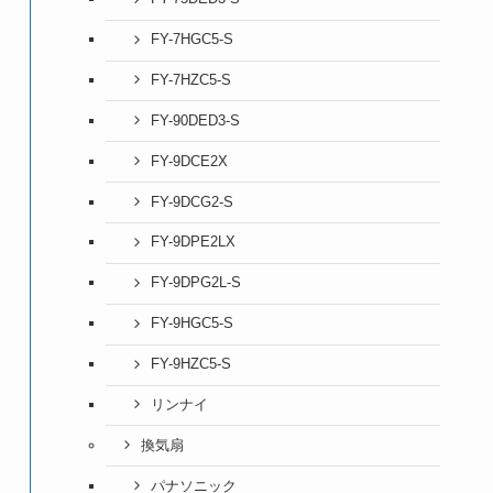
FY-7HGC5-S
FY-7HZC5-S
FY-90DED3-S
FY-9DCE2X
FY-9DCG2-S
FY-9DPE2LX
FY-9DPG2L-S
FY-9HGC5-S
FY-9HZC5-S
リンナイ
換気扇
パナソニック